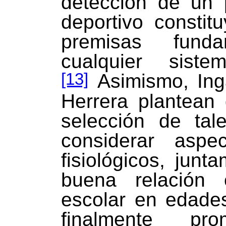
detección de un p
deportivo constit
premisas fund
cualquier sistem
[13]
Asimismo, Inga
Herrera plantean
selección de tal
considerar aspe
fisiológicos, jun
buena relación
escolar en edade
finalmente pr