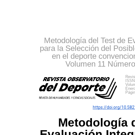
Metodología del Test de Ev
para la Selección del Posib
en el deporte convencion
Volumen 11 Número 
Revis
ISSN
Volu
Enero
Págin
https://doi.org/10.5
Metodología d
Evaluación Integr