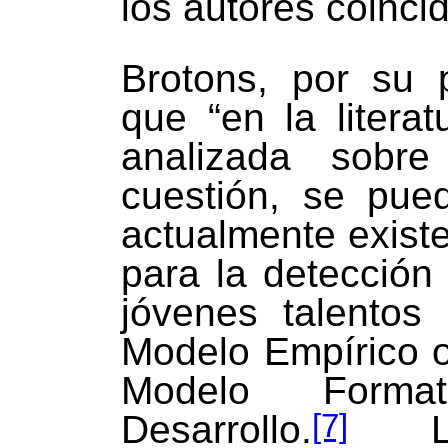
los autores coinci
Brotons, por su p
que “en la literat
analizada sobr
cuestión, se pue
actualmente exist
para la detección
jóvenes talentos 
Modelo Empírico o 
Modelo Form
[7]
Desarrollo.
Los