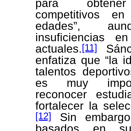
para obtener
competitivos en
edades”, aun
insuficiencias e
[11]
actuales.
Sánc
enfatiza que “la i
talentos deportiv
es muy impor
reconocer estudi
fortalecer la sele
[12]
Sin embargo,
basados en su 