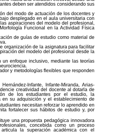
udiantes deben ser atendidos considerando sus
ción del modo de actuación de los docentes y
abajo desplegado en el aula universitaria con
 las aspiraciones del modelo del profesional,
Morfología Funcional en la Actividad Física
licación de guías de estudio como material de
iva.
 organización de la asignatura para facilitar
spiración del modelo del profesional desde la
on un enfoque inclusivo, mediante las teorías
neurociencia.
rador y metodologías flexibles que responden
 Hernández-Infante, Infante-Miranda, Arias-
dencie creatividad del docente al dotarla de
ión de los estudiantes por el estudio, la
a en su adquisición y el establecimiento de
studiantes necesitan reforzar lo aprendido en
ta fortalecer sus hábitos de estudio y, por
ituye una propuesta pedagógica innovadora
profesionales, concebida como un proceso
ue articula la superación académica con el