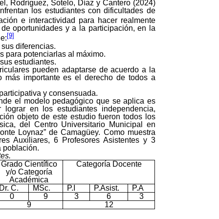
el, Rodríguez, Sotelo, Díaz y Cantero (2024)
frentan los estudiantes con dificultades de
ción e interactividad para hacer realmente
 de oportunidades y a la participación, en la
[9]
e:
 sus diferencias.
es para potenciarlas al máximo.
 sus estudiantes.
rriculares pueden adaptarse de acuerdo a la
o más importante es el derecho de todos a
 participativa y consensuada.
onde el modelo pedagógico que se aplica es
lograr en los estudiantes independencia,
ción objeto de este estudio fueron todos los
sica, del Centro Universitario Municipal en
amonte Loynaz” de Camagüey. Como muestra
es Auxiliares, 6 Profesores Asistentes y 3
a población.
tes.
Grado Científico
Categoría Docente
y/o Categoría
Académica
Dr. C.
MSc.
P.I
P.Asist.
P.A
0
9
3
6
3
9
12