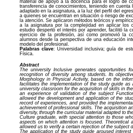
material de apoyo a la docencia para el logro de c
transferencia de conocimientos, teniendo en cuenta la
adaptado en la asignatura, a la luz del perfil del egr
a quienes se encuentran en situación o riesgo de exc
la atención. Se aplicaron métodos teóricos y empíric
a la asignatura por la complejidad en aplicar los 
estudio despertó el interés por aprender, facilitó la
ejercicio de la profesión, así como promovió la co
alumnos desde la perspectiva de una educación inte
modelo del profesional.
Palabras clave
: Universidad inclusiva
;
guía de est
Física.
Abstract
The university Inclusive generates opportunities f
recognition of diversity among students. Its objecti
Morphology in Physical Activity, based on the infor
facilitates the implementation of the study guide as 
university classroom for the acquisition of skills in th
an experience of validation of the subject Functio
allowed the development and application of the stud
record of experiences, and provided the implementati
achievement of professional skills. The acquisition a
diversity, through the curricular material adapted to the 
Culture graduate, with special attention to those who
aspects on which attention is focused. Theoretical
allowed us to verify a certain rejection of the subjec
The application of the study guide aroused interest i