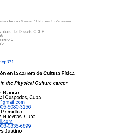
Cultura Física - Volumen 11 Número 1 - Página —-
vatorio del Deporte ODEP
29
úmero 1
25
odep321
n en la carrera de Cultura Física
in the Physical Culture career
s Blanco
ipal Céspedes, Cuba
9@gmail.com
-0005-5080-3156
 Primelles
as Nuevitas, Cuba
il.com
-0003-0835-6899
es Justino