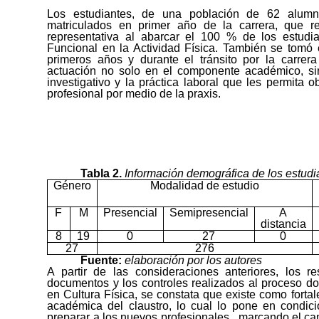
Los estudiantes, de una población de 62 alumn
matriculados en primer
año de la carrera, que r
representativa al abarcar el 100 % de los estudia
Funcional en la Actividad Física. También se tomó
primeros años y durante el tránsito por la carrera
actuación no solo en el componente académico, sino
investigativo y la práctica laboral que les permita
profesional por medio de la praxis.
Tabla 2.
Información demográfica de los estudi
Género
Modalidad de estudio
F
M
Presencial
Semipresencial
A
distancia
8
19
0
27
0
27
276
Fuente:
elaboración por los autores
A partir de las consideraciones anteriores, los r
documentos y los controles realizados al proceso do
en Cultura Física, se constata que existe como fortal
académica del claustro, lo cual lo pone en condici
preparar a los nuevos profesionales, marcando el ca