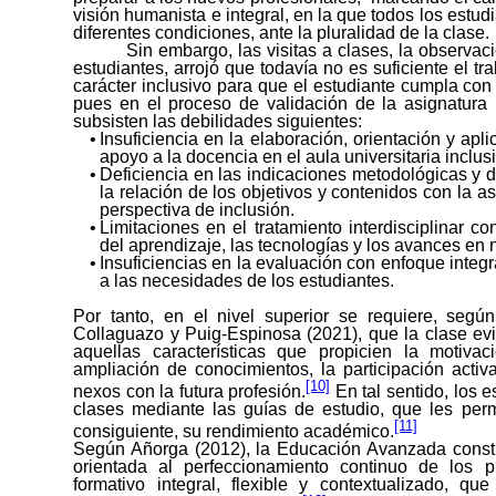
visión humanista e integral, en la que todos los est
diferentes condiciones, ante la pluralidad de la clase.
Sin embargo, las visitas a clases, la observa
estudiantes, arrojó que todavía no es suficiente el tr
carácter inclusivo para que el estudiante cumpla con
pues en el proceso de validación de la asignatura 
subsisten las debilidades siguientes:
Insuficiencia en la elaboración, orientación y ap
apoyo a la docencia en el aula universitaria inclus
Deficiencia en las indicaciones metodológicas y de
la relación de los objetivos y contenidos con la a
perspectiva de inclusión.
Limitaciones en el tratamiento interdisciplinar c
del aprendizaje, las tecnologías y los avances en 
Insuficiencias en la evaluación con enfoque integ
a las necesidades de los estudiantes.
Por tanto, en el nivel superior se requiere, según
Collaguazo y Puig-Espinosa (2021), que la clase evi
aquellas características que propicien la motivac
ampliación de conocimientos, la participación activ
[10]
nexos con la futura profesión.
En tal sentido, los e
clases mediante las guías de estudio, que les permi
[11]
consiguiente, su rendimiento académico.
Según Añorga (2012), la Educación Avanzada const
orientada al perfeccionamiento continuo de los 
formativo integral, flexible y contextualizado, q