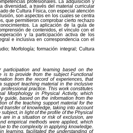
ompetencias profesionales. La adquisición y
 diversidad, a través del material curricular
esado de Cultura Física, con especial atención
lusión, son aspectos en los cuales se centra
os, que permitieron comprobar cierto rechazo
conocimientos. La aplicación de la guía de
 comprensión de contenidos, el vínculo con el
operación y la participación activa de los
gral e inclusiva en correspondencia con el
udio
;
Morfología
;
formación integral
;
Cultura
or participation and learning based on the
ve is to provide from the subject Functional
mation from the record of experiences, that
a support teaching material in the inclusive
e professional practice. This work constitutes
nal Morphology in Physical Activity, which
y guide, based on the information from the
on of the teaching support material for the
nd transfer of knowledge, taking into account
subject, in light of the profile of the Physical
 are in a situation or risk of exclusion, are
 and empirical methods were applied, which
t due to the complexity in applying knowledge.
n learning, facilitated the understanding of