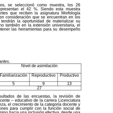
os, se seleccionó como muestra, los 26
epresentan el 42 %. Siendo esta muestra
ntes que reciben la asignatura Morfología
 en consideración que se encuentran en los
 tendrán la oportunidad de materializar su
 también en la extensión universitaria, el
 obtener las herramientas para su desempeño
antes.
Nivel de asimilación
Familiarización
Reproductivo
Productivo
5
9
13
27
esultados de las encuestas, la revisión de
cente – educativo de la carrera Licenciatura
eza, el crecimiento de la categoría docente y
ones para cumplir con la función social de
mino hacia una inclusión efectiva, desde una