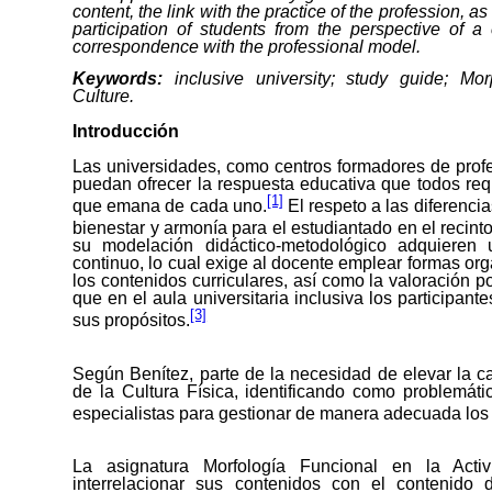
content, the link with the practice of the profession, 
participation of students from the perspective of 
correspondence with the professional model.
Keywords:
inclusive university
;
study guide
;
Morp
Culture.
I
ntroducción
Las universidades, como centros formadores de prof
puedan ofrecer la respuesta educativa que todos req
[1]
que emana de cada uno.
El respeto a las diferenci
bienestar y armonía para el estudiantado en el recinto 
su modelación didáctico-metodológico adquieren
continuo, lo cual exige al docente emplear formas org
los contenidos curriculares, así como la valoración po
que en el aula universitaria inclusiva los participan
[3]
sus propósitos.
Según Benítez, parte de la necesidad de elevar la c
de la Cultura Física, identificando como problemátic
especialistas para gestionar de manera adecuada los 
La asignatura Morfología Funcional en la Activ
interrelacionar sus contenidos con el contenido d