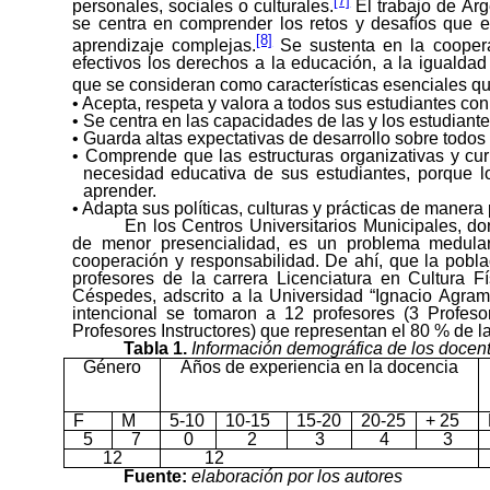
[7]
personales, sociales o culturales.
El trabajo de Arg
se centra en comprender los retos y desafíos que en
[8]
aprendizaje complejas.
Se sustenta en la coopera
efectivos los derechos a la educación, a la igualdad
que se consideran como características esenciales qu
• Acepta, respeta y valora a todos sus estudiantes con
• Se centra en las capacidades de las y los estudiant
• Guarda altas expectativas de desarrollo sobre todos
• Comprende que las estructuras organizativas y cu
necesidad educativa de sus estudiantes, porque l
aprender.
• Adapta sus políticas, culturas y prácticas de manera
En los Centros Universitarios Municipales, d
de menor presencialidad, es un problema medular 
cooperación y responsabilidad. De ahí, que la pobla
profesores de la carrera Licenciatura en Cultura Fí
Céspedes, adscrito a la Universidad “Ignacio Agr
intencional se tomaron a 12 profesores (3 Profesor
Profesores Instructores) que representan el 80 % de l
Tabla 1.
Información demográfica de los docen
Género
Años de experiencia en la docencia
F
M
5-10
10-15
15-20
20-25
+ 25
5
7
0
2
3
4
3
12
12
Fuente:
elaboración por los autores