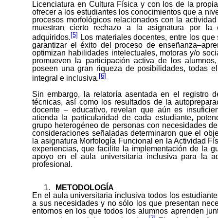
Licenciatura en Cultura Física y con los de la propia
ofrecer a los estudiantes los conocimientos que a nive
procesos morfológicos relacionados con la actividad 
muestran cierto rechazo a la asignatura por la 
[5]
adquiridos.
Los materiales docentes, entre los que
garantizar el éxito del proceso de enseñanza–apren
optimizan habilidades intelectuales, motoras y/o soci
promueven la participación activa de los alumnos, 
poseen una gran riqueza de posibilidades, todas e
[6]
integral e inclusiva.
Sin embargo, la relatoría asentada en el registro 
técnicas, así como los resultados de la autopreparac
docente – educativo, revelan que aún es insuficie
atienda la particularidad de cada estudiante, pote
grupo heterogéneo de personas con necesidades de co
consideraciones señaladas determinaron que el obje
la asignatura Morfología Funcional en la Actividad Fís
experiencias, que facilite la implementación de la 
apoyo en el aula universitaria inclusiva para la a
profesional.
METODOLOGÍA
En el aula universitaria inclusiva todos los estudia
a sus necesidades y no sólo los que presentan nece
entornos en los que todos los alumnos aprenden jun