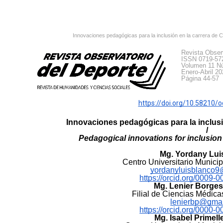
Innovaciones pedagógicas para la inclusión en la carrera de 
Revista Obser
ISSN 0719-57
Volumen 11 N
Enero-Abril 20
Página 44-57
https://doi.org/10.58210/
Innovaciones pedagógicas para la inclusió
/
Pedagogical innovations for inclusion 
Mg. Yordany Lui
Centro Universitario Munic
yordanyluisblanco
https://orcid.org/0009
Mg. Lenier Borges
Filial de Ciencias Médic
lenierbp@gma
https://orcid.org/0000
Mg. Isabel Primell