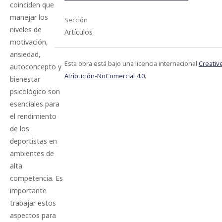
coinciden que
manejar los
Sección
niveles de
Artículos
motivación,
ansiedad,
Esta obra está bajo una licencia internacional
Creati
autoconcepto y
Atribución-NoComercial 4.0
.
bienestar
psicológico son
esenciales para
el rendimiento
de los
deportistas en
ambientes de
alta
competencia. Es
importante
trabajar estos
aspectos para