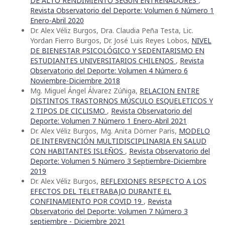
DE ALTO RENDIMIENTO SEGÚN ENTRENADORES
,
Revista Observatorio del Deporte: Volumen 6 Número 1
Enero-Abril 2020
Dr. Alex Véliz Burgos, Dra. Claudia Peña Testa, Lic.
Yordan Fierro Burgos, Dr. José Luis Reyes Lobos,
NIVEL
DE BIENESTAR PSICOLÓGICO Y SEDENTARISMO EN
ESTUDIANTES UNIVERSITARIOS CHILENOS
,
Revista
Observatorio del Deporte: Volumen 4 Número 6
Noviembre-Diciembre 2018
Mg. Miguel Ángel Álvarez Zúñiga,
RELACION ENTRE
DISTINTOS TRASTORNOS MÚSCULO ESQUELETICOS Y
2 TIPOS DE CICLISMO
,
Revista Observatorio del
Deporte: Volumen 7 Número 1 Enero-Abril 2021
Dr. Alex Véliz Burgos, Mg. Anita Dörner Paris,
MODELO
DE INTERVENCIÓN MULTIDISCIPLINARIA EN SALUD
CON HABITANTES ISLEÑOS
,
Revista Observatorio del
Deporte: Volumen 5 Número 3 Septiembre-Diciembre
2019
Dr. Alex Véliz Burgos,
REFLEXIONES RESPECTO A LOS
EFECTOS DEL TELETRABAJO DURANTE EL
CONFINAMIENTO POR COVID 19
,
Revista
Observatorio del Deporte: Volumen 7 Número 3
septiembre - Diciembre 2021