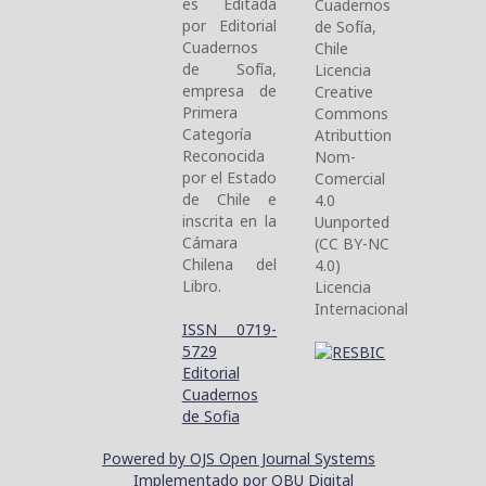
es Editada
Cuadernos
por Editorial
de Sofía,
Cuadernos
Chile
de Sofía,
Licencia
empresa de
Creative
Primera
Commons
Categoría
Atributtion
Reconocida
Nom-
por el Estado
Comercial
de Chile e
4.0
inscrita en la
Uunported
Cámara
(CC BY-NC
Chilena del
4.0)
Libro.
Licencia
Internacional
ISSN 0719-
5729
Editorial
Cuadernos
de Sofia
Powered by OJS Open Journal Systems
Implementado por OBU Digital