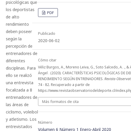
psicológicas que
los deportistas
PDF
de alto
rendimiento
deben poseer
Publicado
según la
2020-06-02
percepción de
entrenadores de
Cómo citar
diferentes
Véliz Burgos, A., Moreno Leiva, G., Soto Salcedo, A. ., &
disciplinas. Para
Ángel . (2020). CARACTERÍSTICAS PSICOLÓGICAS DE D
ello se realizó
RENDIMIENTO SEGÚN ENTRENADORES.
Revista Observat
una entrevista
74 - 82. Recuperado a partir de
focalizada a 8
https://www.revistaobservatoriodeldeporte.cl/index.ph
entrenadores de
Más formatos de cita
las áreas de
ciclismo, voleibol
y atletismo. Los
Número
entrevistados
Volumen 6 Número 1 Enero-Abril 2020