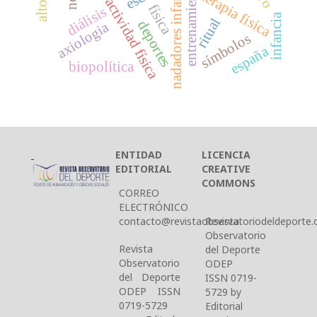
boxeo y actividad física
nadadores infantiles
terapia fisica
física
diálisis
infancia
ritual
deportes
axiologia
símbolos
españa
biopolítica
ENTIDAD
LICENCIA
EDITORIAL
CREATIVE
COMMONS
CORREO
ELECTRÓNICO
contacto@revistaobservatoriodeldeporte.c
Revista
Observatorio
Revista
del Deporte
Observatorio
ODEP
del Deporte
ISSN 0719-
ODEP ISSN
5729 by
0719-5729
Editorial