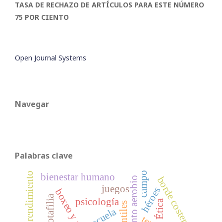
TASA DE RECHAZO DE ARTÍCULOS PARA ESTE NÚMERO
75 POR CIENTO
Open Journal Systems
Navegar
Palabras clave
campo
altorendimiento
bienestar humano
borde costero
entrenamiento aerobio
juegos
héroes
notafilia
psicología
Ética
escuela