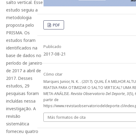
salto vertical. Esse
estudo seguiu a
metodologia
PDF
proposta pelo
PRISMA. Os
estudos foram
Publicado
identificados na
2017-08-21
base de dados no
período de janeiro
de 2017 a abril de
Cómo citar
2017. Desses
Marques Junior, N. K. . (2017). QUAL É A MELHOR A
estudos, 29
REATIVA PARA OTIMIZAR O SALTO VERTICAL? UMA R
pesquisas foram
META-ANÁLISE.
Revista Observatorio Del Deporte
,
3
(5),
partir de
incluídas nessa
https://www.revistaobservatoriodeldeporte.cl/index.
investigação. A
revisão
Más formatos de cita
sistemática
forneceu quatro