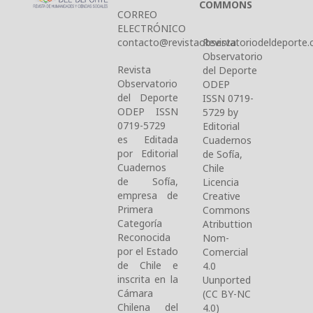
COMMONS
CORREO
ELECTRÓNICO
contacto@revistaobservatoriodeldeporte.c
Revista
Observatorio
Revista
del Deporte
Observatorio
ODEP
del Deporte
ISSN 0719-
ODEP ISSN
5729 by
0719-5729
Editorial
es Editada
Cuadernos
por Editorial
de Sofía,
Cuadernos
Chile
de Sofía,
Licencia
empresa de
Creative
Primera
Commons
Categoría
Atributtion
Reconocida
Nom-
por el Estado
Comercial
de Chile e
4.0
inscrita en la
Uunported
Cámara
(CC BY-NC
Chilena del
4.0)