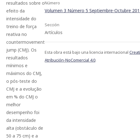
Número
resultados sobre o
Volumen 3 Número 5 Septiembre-Octubre 201
efeito da
intensidade do
Sección
treino de força
Artículos
reativa no
countermovement
jump (CMJ). Os
Esta obra está bajo una licencia internacional
Crea
resultados
Atribución-NoComercial 4.0
.
mínimos e
máximos do CMJ,
o pós-teste do
CMJ e a evolução
em % do CMJ o
melhor
desempenho foi
da intensidade
alta (obstáculo de
50 a 75 cm) e a