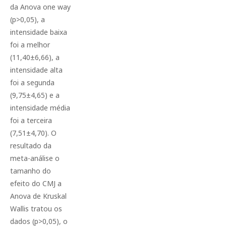
da Anova one way
(p>0,05), a
intensidade baixa
foi a melhor
(11,40±6,66), a
intensidade alta
foi a segunda
(9,75±4,65) e a
intensidade média
foi a terceira
(7,51±4,70). O
resultado da
meta-análise o
tamanho do
efeito do CMJ a
Anova de Kruskal
Wallis tratou os
dados (p>0,05), o