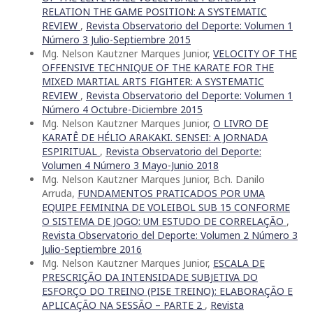
RELATION THE GAME POSITION: A SYSTEMATIC
REVIEW
,
Revista Observatorio del Deporte: Volumen 1
Número 3 Julio-Septiembre 2015
Mg. Nelson Kautzner Marques Junior,
VELOCITY OF THE
OFFENSIVE TECHNIQUE OF THE KARATE FOR THE
MIXED MARTIAL ARTS FIGHTER: A SYSTEMATIC
REVIEW
,
Revista Observatorio del Deporte: Volumen 1
Número 4 Octubre-Diciembre 2015
Mg. Nelson Kautzner Marques Junior,
O LIVRO DE
KARATÊ DE HÉLIO ARAKAKI. SENSEI: A JORNADA
ESPIRITUAL
,
Revista Observatorio del Deporte:
Volumen 4 Número 3 Mayo-Junio 2018
Mg. Nelson Kautzner Marques Junior, Bch. Danilo
Arruda,
FUNDAMENTOS PRATICADOS POR UMA
EQUIPE FEMININA DE VOLEIBOL SUB 15 CONFORME
O SISTEMA DE JOGO: UM ESTUDO DE CORRELAÇÃO
,
Revista Observatorio del Deporte: Volumen 2 Número 3
Julio-Septiembre 2016
Mg. Nelson Kautzner Marques Junior,
ESCALA DE
PRESCRIÇÃO DA INTENSIDADE SUBJETIVA DO
ESFORÇO DO TREINO (PISE TREINO): ELABORAÇÃO E
APLICAÇÃO NA SESSÃO – PARTE 2
,
Revista