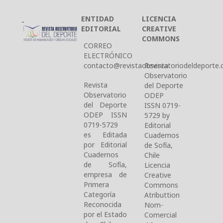
ENTIDAD
LICENCIA
EDITORIAL
CREATIVE
COMMONS
CORREO
ELECTRÓNICO
contacto@revistaobservatoriodeldeporte.c
Revista
Observatorio
Revista
del Deporte
Observatorio
ODEP
del Deporte
ISSN 0719-
ODEP ISSN
5729 by
0719-5729
Editorial
es Editada
Cuadernos
por Editorial
de Sofía,
Cuadernos
Chile
de Sofía,
Licencia
empresa de
Creative
Primera
Commons
Categoría
Atributtion
Reconocida
Nom-
por el Estado
Comercial