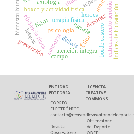
notafilia
bienestar humano
españa
ritual
axiologia
entrenamiento aerobio
Índices de hidratación
boxeo y actividad física
héroes
deportes
eficiencia física
física
terapia fisica
escuela
borde costero
psicología
juegos
símbolos
Ética
diálisis
prevención
atención integra
campo
ENTIDAD
LICENCIA
EDITORIAL
CREATIVE
COMMONS
CORREO
ELECTRÓNICO
contacto@revistaobservatoriodeldeporte.c
Revista
Observatorio
Revista
del Deporte
Observatorio
ODEP