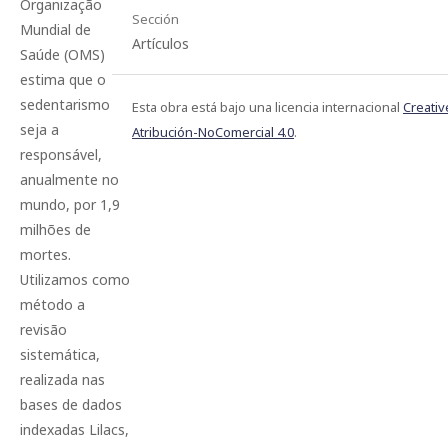
Organização
Sección
Mundial de
Artículos
Saúde (OMS)
estima que o
sedentarismo
Esta obra está bajo una licencia internacional
Creati
seja a
Atribución-NoComercial 4.0
.
responsável,
anualmente no
mundo, por 1,9
milhões de
mortes.
Utilizamos como
método a
revisão
sistemática,
realizada nas
bases de dados
indexadas Lilacs,