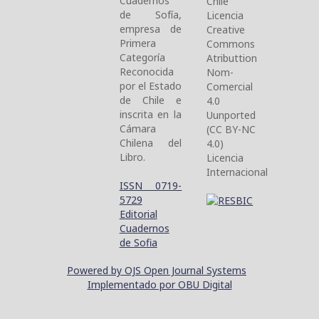
Cuadernos
Chile
de Sofía,
Licencia
empresa de
Creative
Primera
Commons
Categoría
Atributtion
Reconocida
Nom-
por el Estado
Comercial
de Chile e
4.0
inscrita en la
Uunported
Cámara
(CC BY-NC
Chilena del
4.0)
Libro.
Licencia
Internacional
ISSN 0719-
5729
Editorial
Cuadernos
de Sofia
Powered by OJS Open Journal Systems
Implementado por OBU Digital