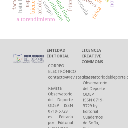
axiologia
deportes
escuela
Ética
campo
física
altorendimiento
ENTIDAD
LICENCIA
EDITORIAL
CREATIVE
COMMONS
CORREO
ELECTRÓNICO
contacto@revistaobservatoriodeldeporte.c
Revista
Observatorio
Revista
del Deporte
Observatorio
ODEP
del Deporte
ISSN 0719-
ODEP ISSN
5729 by
0719-5729
Editorial
es Editada
Cuadernos
por Editorial
de Sofía,