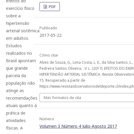
efeitos do
PDF
exercício físico
sobre a
hipertensão
Publicado
arterial sistêmica
2017-05-22
em adultos.
Estudos
realizados no
Cómo citar
Brasil apontam
Alves de Souza, G., Lima Costa, L. E., da Silva Santos, L.,
que grande
Pedreira Santos Oliveira, . V. L. (2017). EFEITOS DO EX
HIPERTENSÃO ARTERIAL SISTÊMICA.
Revista Observatori
parcela da
15. Recuperado a partir de
população não
https://www.revistaobservatoriodeldeporte.cl/index.ph
atinge as
Más formatos de cita
recomendações
atuais quanto à
prática de
Número
atividades
Volumen 3 Número 4 Julio-Agosto 2017
físicas. A