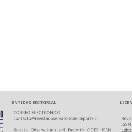
ENTIDAD EDITORIAL
LICE
CORREO ELECTRÓNICO
contacto@revistaobservatoriodeldeporte.cl
Revis
ISSN
Revista Observatorio del Deporte ODEP ISSN
Edito